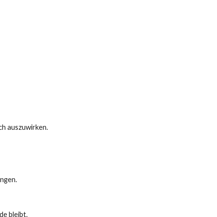
ch auszuwirken.
angen.
e bleibt.