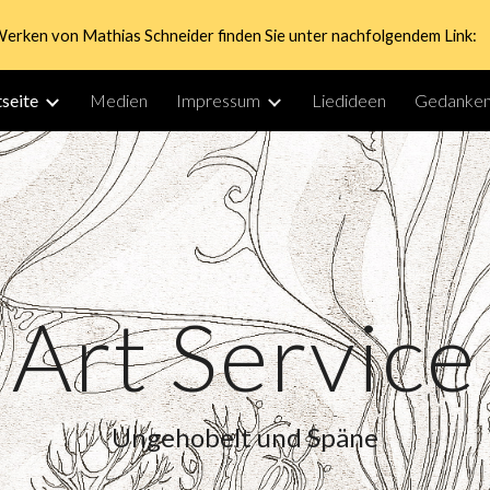
Werken von Mathias Schneider finden Sie unter nachfolgendem Link:
ip to main content
Skip to navigat
tseite
Medien
Impressum
Liedideen
Gedanken
Art Service
Ungehobelt und Späne