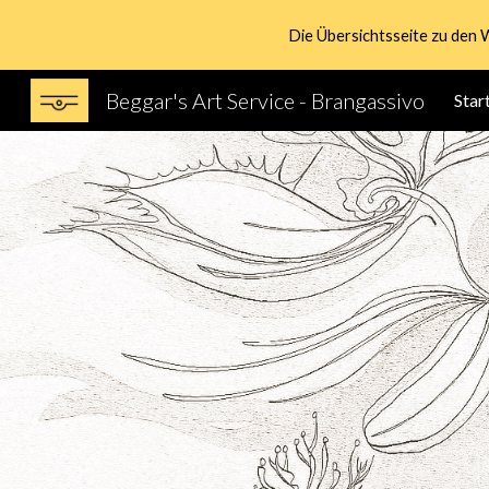
Die Übersichtsseite zu den 
Sk
Beggar's Art Service - Brangassivo
Star